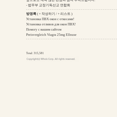
- 법무부 교정기독선교 연합회
방명록
(
+ 작성하기
/
+ 리스트
)
Установка ПВХ окон с откосами!
Установка отливов для окон ПВХ!
Помогу с вашим сайтом
Preisvergleich Viagra 25mg Ellnuse
Total: 315,581